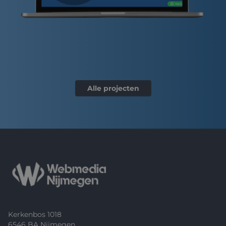
Alle projecten
Footer
Kerkenbos 1018
6546 BA Nijmegen