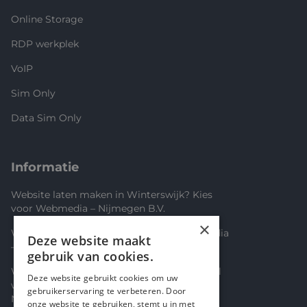
Online Storage
RDP werkplek
VoIP
Sim Only
Data Sim Only
Informatie
Website laten maken in Winterswijk? Kies
voor Webmedia – Nijmegen B.V.
×
Website laten maken in Limburg? Webmedia
Deze website maakt
– Nijmegen B.V. bouwt jouw online succes
gebruik van cookies.
Website laten maken Leiden – Professioneel
Deze website gebruikt cookies om uw
webdesign op maat door Webmedia –
gebruikerservaring te verbeteren. Door
Nijmegen BV
onze website te gebruiken, stemt u in met