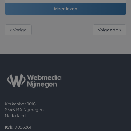
Meer lezen
« Vorige
Volgende »
Footer
Kerkenbos 1018
6546 BA Nijmegen
Nederland
Kvk:
90563611