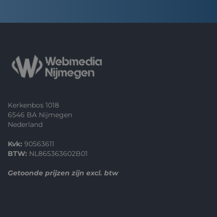
Footer
Kerkenbos 1018
6546 BA Nijmegen
Nederland
Kvk:
90563611
BTW:
NL865363602B01
Getoonde prijzen zijn excl. btw