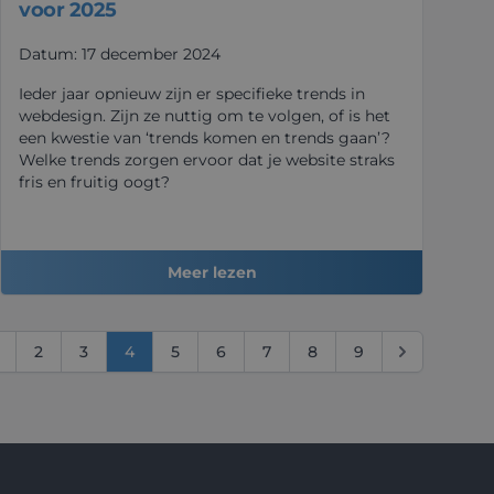
voor 2025
Datum: 17 december 2024
Ieder jaar opnieuw zijn er specifieke trends in
webdesign. Zijn ze nuttig om te volgen, of is het
een kwestie van ‘trends komen en trends gaan’?
Welke trends zorgen ervoor dat je website straks
fris en fruitig oogt?
Meer lezen
2
3
4
5
6
7
8
9