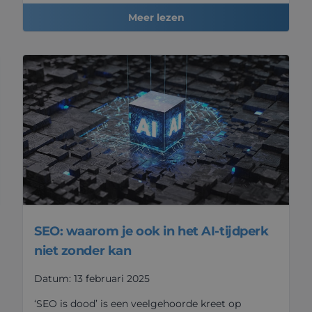
Meer lezen
SEO: waarom je ook in het AI-tijdperk
niet zonder kan
Datum: 13 februari 2025
‘SEO is dood’ is een veelgehoorde kreet op