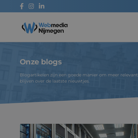
Webmedia - Nijmegen
Onze blogs
Blogartikelen zijn een goede manier om meer relevant 
blijven over de laatste nieuwtjes.