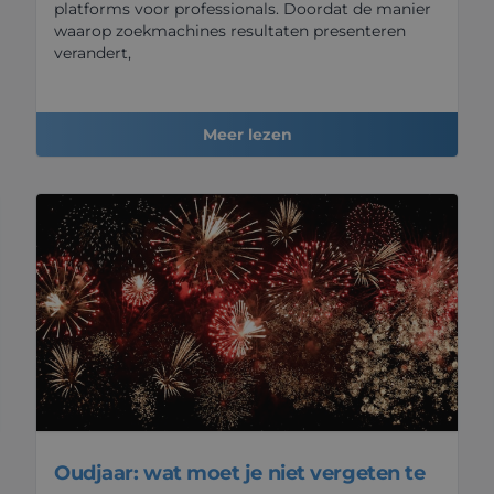
platforms voor professionals. Doordat de manier
waarop zoekmachines resultaten presenteren
verandert,
Meer lezen
Oudjaar: wat moet je niet vergeten te