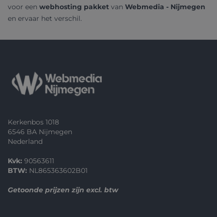
voor een
webhosting pakket
van
Webmedia - Nijmegen
en ervaar het verschil.
Footer
Kerkenbos 1018
6546 BA Nijmegen
Nederland
Kvk:
90563611
BTW:
NL865363602B01
Getoonde prijzen zijn excl. btw