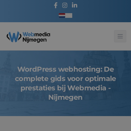
Taal kiezen
Webmedia - Nijmegen
Ope
WordPress webhosting: De
complete gids voor optimale
prestaties bij Webmedia -
Nijmegen