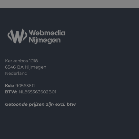
Footer
Kerkenbos 1018
6546 BA Nijmegen
Nederland
Kvk:
90563611
BTW:
NL865363602B01
Getoonde prijzen zijn excl. btw