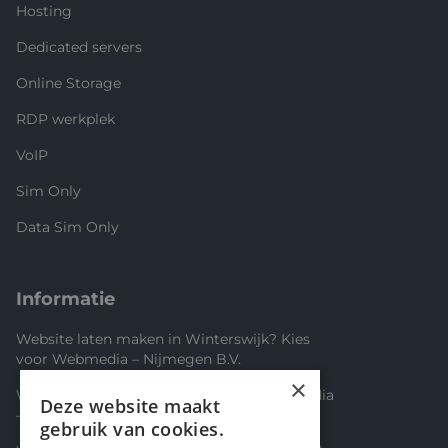
Hosting
Dedicated servers
Online Storage
RDP werkplek
VoIP
Sim Only
Data Sim Only
Informatie
Website laten maken in Winterswijk? Kies
voor Webmedia – Nijmegen B.V.
×
Website laten maken in Limburg? Webmedia
Deze website maakt
– Nijmegen B.V. bouwt jouw online succes
gebruik van cookies.